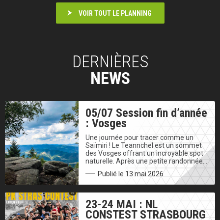
VOIR TOUT LE PLANNING
DERNIÈRES
NEWS
05/07 Session fin d’année
: Vosges
Une journée pour tracer comme un
Saïmiri ! Le Teannchel est un sommet
des Vosges offrant un incroyable spot
naturelle. Après une petite randonnée…
Publié le 13 mai 2026
23-24 MAI : NL
CONSTEST STRASBOURG