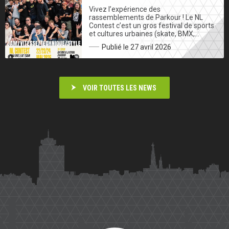
Vivez l’expérience des
rassemblements de Parkour ! Le NL
Contest c’est un gros festival de sports
et cultures urbaines (skate, BMX,…
Publié le 27 avril 2026
VOIR TOUTES LES NEWS