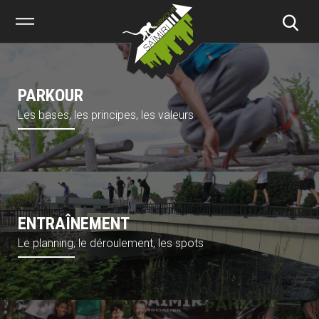
Saïmiri
Parkour
PARKOUR
Les bases, les principes, les valeurs
ENTRAÎNEMENT
Le planning, le déroulement, les spots