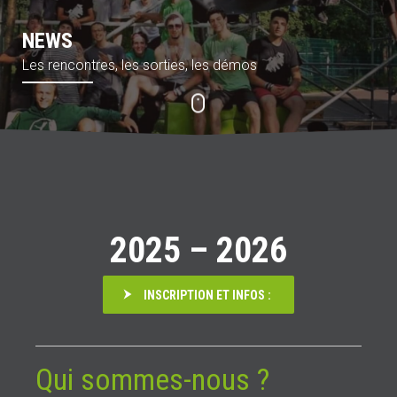
NEWS
Les rencontres, les sorties, les démos
Aller
au
contenu
2025 – 2026
INSCRIPTION ET INFOS :
Qui sommes-nous ?