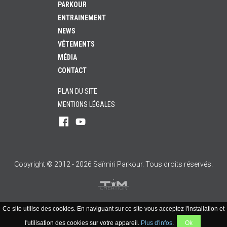
PARKOUR
ENTRAINEMENT
NEWS
VÊTEMENTS
MÉDIA
CONTACT
PLAN DU SITE
MENTIONS LÉGALES
Rejoignez-
Suivez-
nous
nous
sur
sur
Facebook
YouTube
!
!
Copyright © 2012 - 2026 Saïmiri Parkour. Tous droits réservés.
Ce site utilise des cookies. En naviguant sur ce site vous acceptez l'installation et
l'utilisation des cookies sur votre appareil.
Plus d'infos
.
Ok