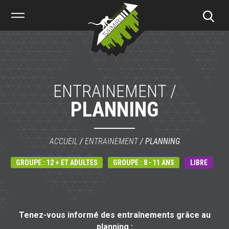
Saïmiri
Parkour
ENTRAINEMENT /
PLANNING
ACCUEIL
/
ENTRAINEMENT
/
PLANNING
GROUPE : 12 + ET ADULTES
GROUPE : 8 - 11 ANS
LIBRE
Tenez-vous informé des entraînements grâce au
planning :