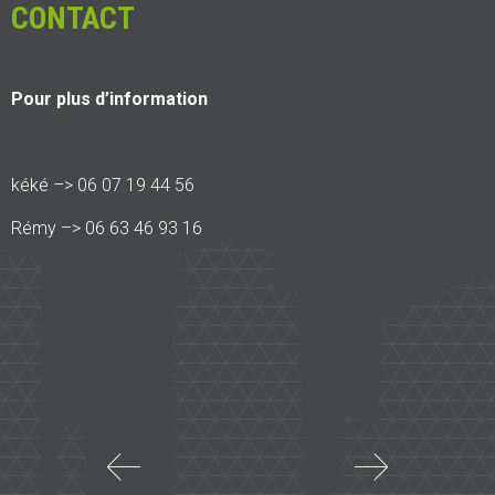
CONTACT
Pour plus d’information
kéké –> 06 07 19 44 56
Rémy –> 06 63 46 93 16
Article
A
précédent
s