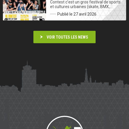
Contest c’est un gros festival de sports
et cultures urbaines (skate, BMX,…
Publié le 27 avril 2026
VOIR TOUTES LES NEWS
Saïmiri
Parkour