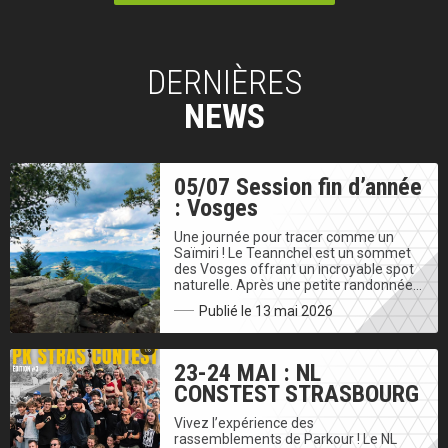
DERNIÈRES
NEWS
05/07 Session fin d’année
: Vosges
Une journée pour tracer comme un
Saïmiri ! Le Teannchel est un sommet
des Vosges offrant un incroyable spot
naturelle. Après une petite randonnée…
Publié le 13 mai 2026
23-24 MAI : NL
CONSTEST STRASBOURG
Vivez l’expérience des
rassemblements de Parkour ! Le NL