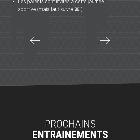
Les parents sont invités à cette journée
sportive (mais faut suivre 😀 )
Article
A
précédent
s
Dijon
I
:
p
Weekend
S
FPK
2022
PROCHAINS
ENTRAINEMENTS