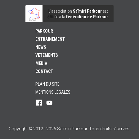
L’association
Saïmiri Parkour
est
affiliée à la
fédération de Parkour
.
PARKOUR
ENTRAINEMENT
NEWS
VÊTEMENTS
MÉDIA
CONTACT
PLAN DU SITE
MENTIONS LÉGALES
Rejoignez-
Suivez-
nous
nous
sur
sur
Facebook
YouTube
!
!
Copyright © 2012 - 2026 Saïmiri Parkour. Tous droits réservés.