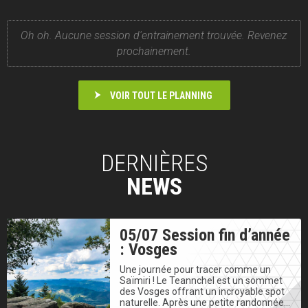
Oh oh. Aucune session d'entrainement trouvée. Revenez
prochainement.
VOIR TOUT LE PLANNING
DERNIÈRES
NEWS
05/07 Session fin d’année
: Vosges
Une journée pour tracer comme un
Saïmiri ! Le Teannchel est un sommet
des Vosges offrant un incroyable spot
naturelle. Après une petite randonnée…