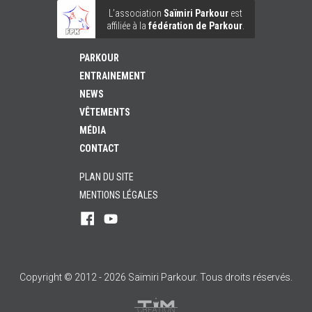
L’association
Saïmiri Parkour
est
affiliée à la
fédération de Parkour
.
PARKOUR
ENTRAINEMENT
NEWS
VÊTEMENTS
MÉDIA
CONTACT
PLAN DU SITE
MENTIONS LÉGALES
Rejoignez-
Suivez-
nous
nous
sur
sur
Facebook
YouTube
!
!
Copyright © 2012 - 2026 Saïmiri Parkour. Tous droits réservés.