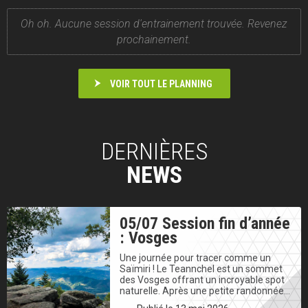
Oh oh. Aucune session d'entrainement trouvée. Revenez
prochainement.
VOIR TOUT LE PLANNING
DERNIÈRES
NEWS
05/07 Session fin d’année
: Vosges
Une journée pour tracer comme un
Saïmiri ! Le Teannchel est un sommet
des Vosges offrant un incroyable spot
naturelle. Après une petite randonnée…