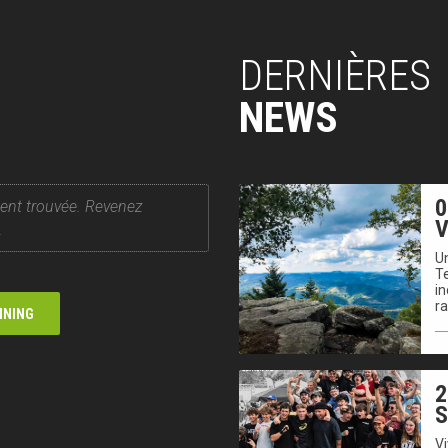
DERNIÈRES
NEWS
0
ent trouvée. Revenez
V
.
Un
T
in
r
NNING
2
V