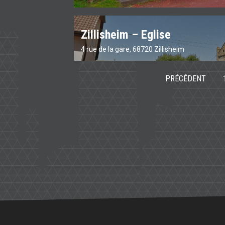
Zillisheim – Eglise
4 rue de la gare, 68720 Zillisheim
PRÉCÉDENT