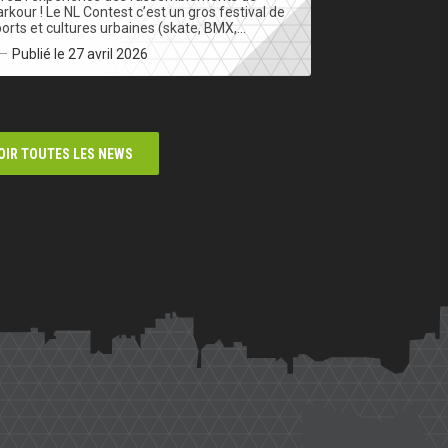
rkour ! Le NL Contest c’est un gros festival de
orts et cultures urbaines (skate, BMX,…
Publié le 27 avril 2026
OIR TOUTES LES NEWS