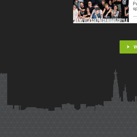
Pa
sp
V