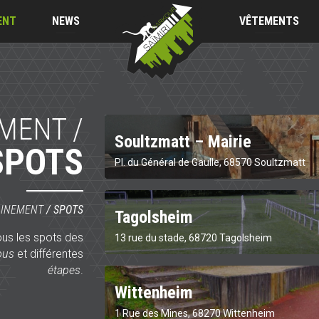
Saïmiri
Parkour
ENT
NEWS
VÊTEMENTS
MENT /
Soultzmatt – Mairie
SPOTS
Pl. du Général de Gaulle, 68570 Soultzmatt
AINEMENT
/
SPOTS
Tagolsheim
ous les spots des
13 rue du stade, 68720 Tagolsheim
ous
et différentes
étapes
.
Wittenheim
1 Rue des Mines, 68270 Wittenheim