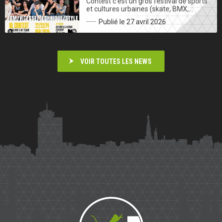
Contest c’est un gros festival de sports
et cultures urbaines (skate, BMX,…
Publié le 27 avril 2026
VOIR TOUTES LES NEWS
Saïmiri
Parkour