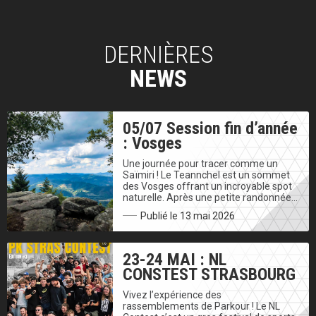
DERNIÈRES
NEWS
05/07 Session fin d’année
: Vosges
Une journée pour tracer comme un
Saïmiri ! Le Teannchel est un sommet
des Vosges offrant un incroyable spot
naturelle. Après une petite randonnée…
Publié le 13 mai 2026
23-24 MAI : NL
CONSTEST STRASBOURG
Vivez l’expérience des
rassemblements de Parkour ! Le NL