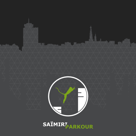
Saïmiri
Parkour