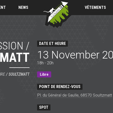
Saïmiri
Parkour
ENT
NEWS
VÊTEMENTS
SSION /
DATE ET HEURE
13 November 2
ZMATT
18h - 20h
BRE
/
SOULTZMATT
Libre
POINT DE RENDEZ-VOUS
Pl. du Général de Gaulle, 68570 Soultzmatt
SPOT