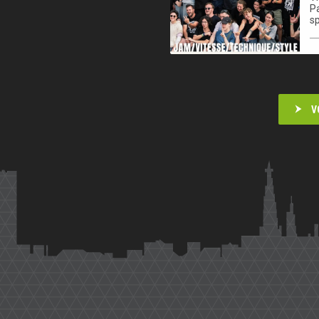
Pa
sp
V