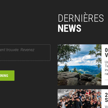
DERNIÈRES
NEWS
0
ent trouvée. Revenez
V
.
Un
T
in
r
NNING
2
V