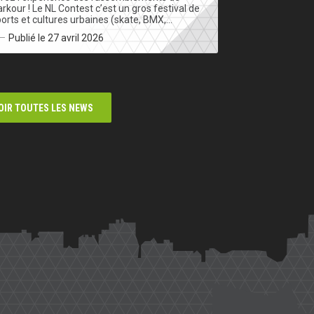
rkour ! Le NL Contest c’est un gros festival de
orts et cultures urbaines (skate, BMX,…
Publié le 27 avril 2026
OIR TOUTES LES NEWS