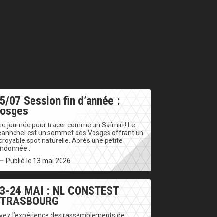
5/07 Session fin d’année :
osges
e journée pour tracer comme un Saïmiri ! Le
eannchel est un sommet des Vosges offrant un
croyable spot naturelle. Après une petite
andonnée…
Publié le 13 mai 2026
3-24 MAI : NL CONSTEST
STRASBOURG
ivez l’expérience des rassemblements de