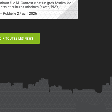
rkour ! Le NL Contest c’est un gros festival de
orts et cultures urbaines (skate, BMX,…
Publié le 27 avril 2026
OIR TOUTES LES NEWS