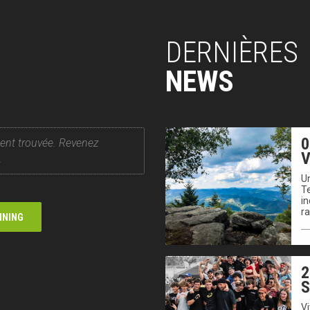
DERNIÈRES
NEWS
0
ent trouvée. Revenez
V
.
Un
T
in
r
NNING
2
V