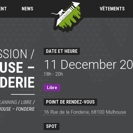
Saïmiri
Parkour
ENT
NEWS
VÊTEMENTS
SSION /
DATE ET HEURE
11 December 2
USE –
18h - 20h
DERIE
Libre
POINT DE RENDEZ-VOUS
LANNING
/
LIBRE
/
OUSE – FONDERIE
16 Rue de la Fonderie, 68100 Mulhouse
SPOT