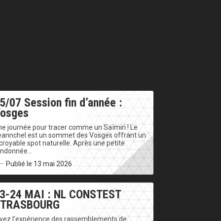
5/07 Session fin d’année :
osges
e journée pour tracer comme un Saïmiri ! Le
eannchel est un sommet des Vosges offrant un
croyable spot naturelle. Après une petite
andonnée…
Publié le 13 mai 2026
3-24 MAI : NL CONSTEST
STRASBOURG
ivez l’expérience des rassemblements de