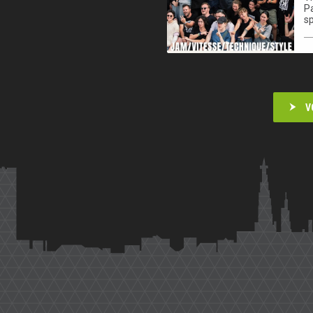
Pa
sp
V