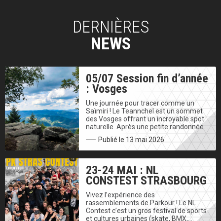
DERNIÈRES
NEWS
05/07 Session fin d’année
: Vosges
Une journée pour tracer comme un
Saïmiri ! Le Teannchel est un sommet
des Vosges offrant un incroyable spot
naturelle. Après une petite randonnée…
Publié le 13 mai 2026
23-24 MAI : NL
CONSTEST STRASBOURG
Vivez l’expérience des
rassemblements de Parkour ! Le NL
Contest c’est un gros festival de sports
et cultures urbaines (skate, BMX,…