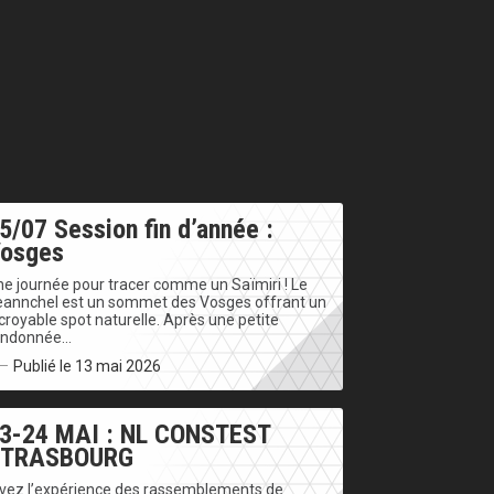
5/07 Session fin d’année :
osges
e journée pour tracer comme un Saïmiri ! Le
eannchel est un sommet des Vosges offrant un
croyable spot naturelle. Après une petite
andonnée…
Publié le 13 mai 2026
3-24 MAI : NL CONSTEST
STRASBOURG
ivez l’expérience des rassemblements de