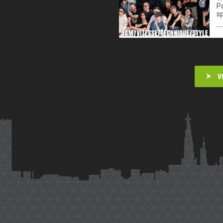
Pa
sp
V