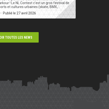
rkour ! Le NL Contest c’est un gros festival de
orts et cultures urbaines (skate, BMX,…
Publié le 27 avril 2026
OIR TOUTES LES NEWS