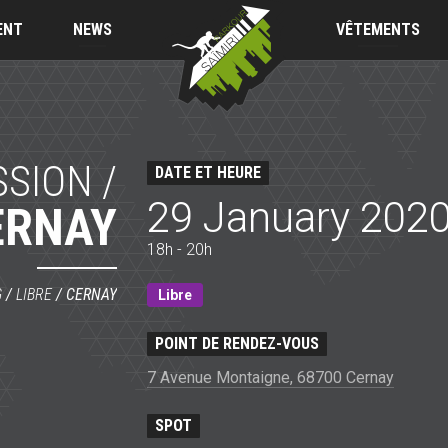
Saïmiri
Parkour
ENT
NEWS
VÊTEMENTS
SSION /
DATE ET HEURE
29 January 202
ERNAY
18h - 20h
G
/
LIBRE
/
CERNAY
Libre
POINT DE RENDEZ-VOUS
7 Avenue Montaigne, 68700 Cernay
SPOT