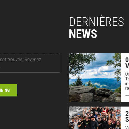
DERNIÈRES
NEWS
0
ent trouvée. Revenez
V
.
Un
T
in
r
NNING
2
V