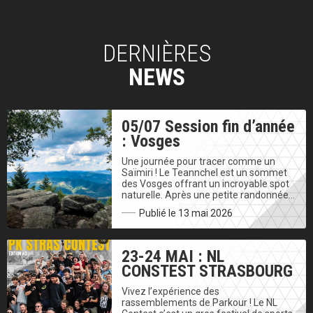
DERNIÈRES
NEWS
05/07 Session fin d’année
: Vosges
Une journée pour tracer comme un
Saïmiri ! Le Teannchel est un sommet
des Vosges offrant un incroyable spot
naturelle. Après une petite randonnée…
Publié le 13 mai 2026
23-24 MAI : NL
CONSTEST STRASBOURG
Vivez l’expérience des
rassemblements de Parkour ! Le NL