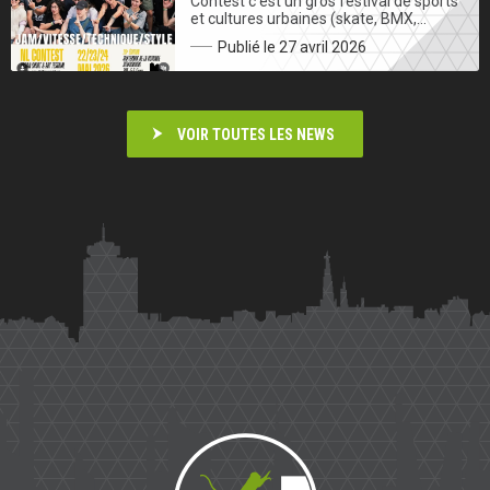
Contest c’est un gros festival de sports
et cultures urbaines (skate, BMX,…
Publié le 27 avril 2026
VOIR TOUTES LES NEWS
Saïmiri
Parkour