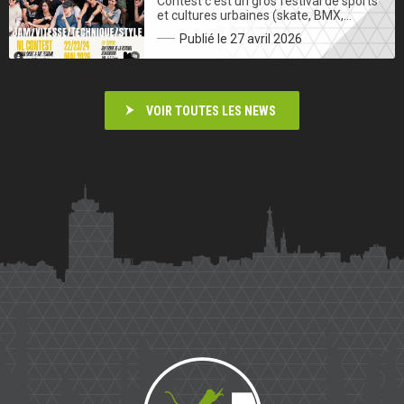
Contest c’est un gros festival de sports
et cultures urbaines (skate, BMX,…
Publié le 27 avril 2026
VOIR TOUTES LES NEWS
Saïmiri
Parkour