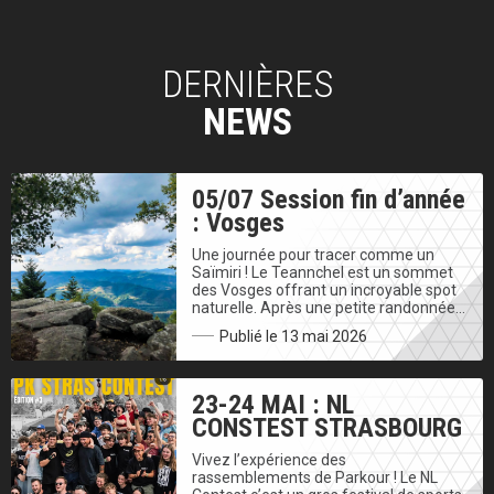
DERNIÈRES
NEWS
05/07 Session fin d’année
: Vosges
Une journée pour tracer comme un
Saïmiri ! Le Teannchel est un sommet
des Vosges offrant un incroyable spot
naturelle. Après une petite randonnée…
Publié le 13 mai 2026
23-24 MAI : NL
CONSTEST STRASBOURG
Vivez l’expérience des
rassemblements de Parkour ! Le NL