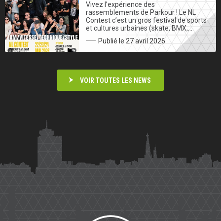
Vivez l’expérience des
rassemblements de Parkour ! Le NL
Contest c’est un gros festival de sports
et cultures urbaines (skate, BMX,…
Publié le 27 avril 2026
VOIR TOUTES LES NEWS
Saïmiri