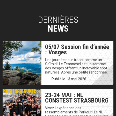
DERNIÈRES
NEWS
05/07 Session fin d’année
: Vosges
Une journée pour tracer comme un
Saïmiri ! Le Teannchel est un sommet
des Vosges offrant un incroyable spot
naturelle. Après une petite randonnée…
Publié le 13 mai 2026
23-24 MAI : NL
CONSTEST STRASBOURG
Vivez l’expérience des
rassemblements de Parkour ! Le NL