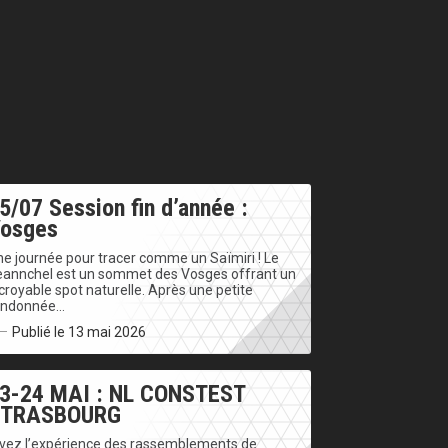
5/07 Session fin d’année :
osges
e journée pour tracer comme un Saïmiri ! Le
eannchel est un sommet des Vosges offrant un
croyable spot naturelle. Après une petite
andonnée…
Publié le 13 mai 2026
3-24 MAI : NL CONSTEST
STRASBOURG
ivez l’expérience des rassemblements de