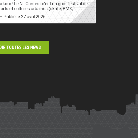
rkour ! Le NL Contest c’est un gros festival de
orts et cultures urbaines (skate, BMX,…
Publié le 27 avril 2026
OIR TOUTES LES NEWS