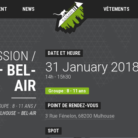
Saïmiri
Parkour
ENT
NEWS
VÊTEMENTS
SSION /
DATE ET HEURE
31 January 201
 BEL-
14h - 15h30
AIR
Groupe : 8 - 11 ans
POINT DE RENDEZ-VOUS
UPE : 8 - 11 ANS
/
LHOUSE – BEL-AIR
3 Rue Fénelon, 68200 Mulhouse
SPOT