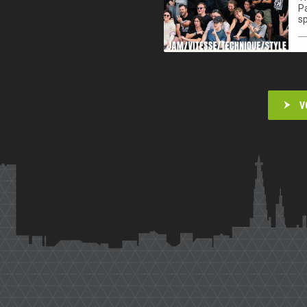
Pa
sp
V