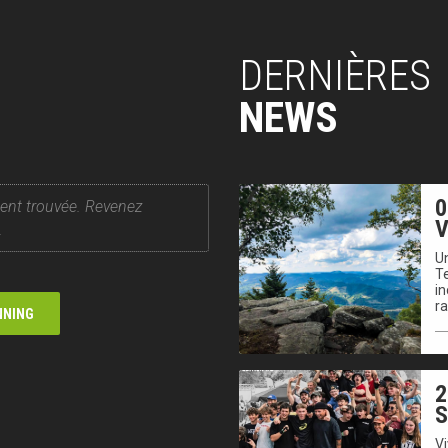
DERNIÈRES
NEWS
0
ent trouvée. Revenez
V
.
Un
T
in
r
NNING
2
V