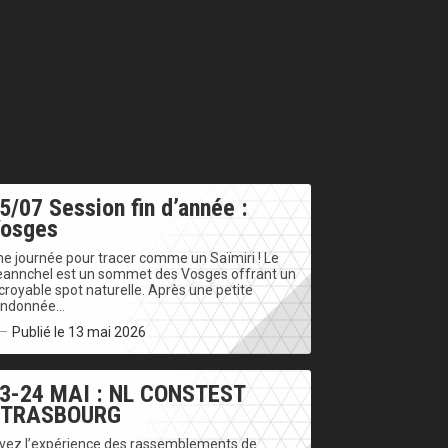
5/07 Session fin d’année :
osges
e journée pour tracer comme un Saïmiri ! Le
eannchel est un sommet des Vosges offrant un
croyable spot naturelle. Après une petite
andonnée…
Publié le 13 mai 2026
3-24 MAI : NL CONSTEST
STRASBOURG
ivez l’expérience des rassemblements de