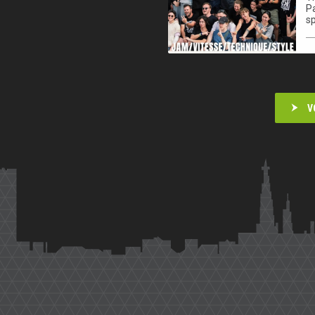
Pa
sp
V