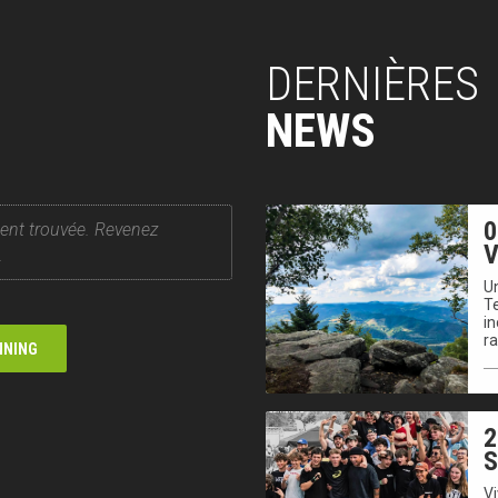
DERNIÈRES
NEWS
0
ent trouvée. Revenez
V
.
Un
T
in
r
NNING
2
V