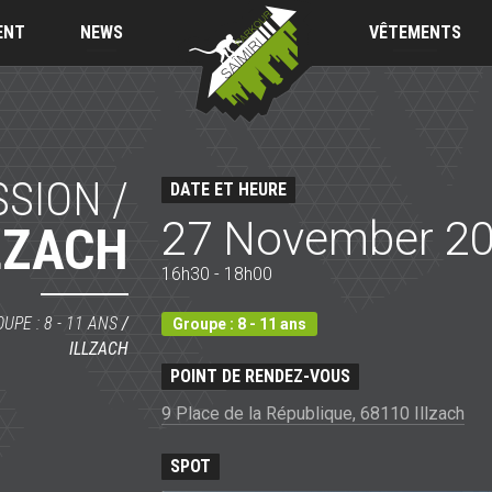
Saïmiri
Parkour
ENT
NEWS
VÊTEMENTS
SSION /
DATE ET HEURE
27 November 2
LZACH
16h30 - 18h00
UPE : 8 - 11 ANS
/
Groupe : 8 - 11 ans
ILLZACH
POINT DE RENDEZ-VOUS
9 Place de la République, 68110 Illzach
SPOT