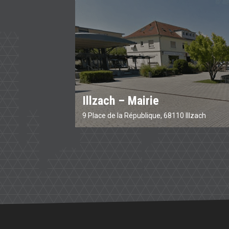
Illzach – Mairie
9 Place de la République, 68110 Illzach