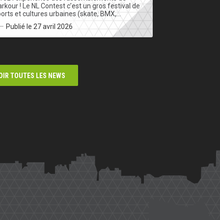
rkour ! Le NL Contest c’est un gros festival de
orts et cultures urbaines (skate, BMX,…
Publié le 27 avril 2026
OIR TOUTES LES NEWS