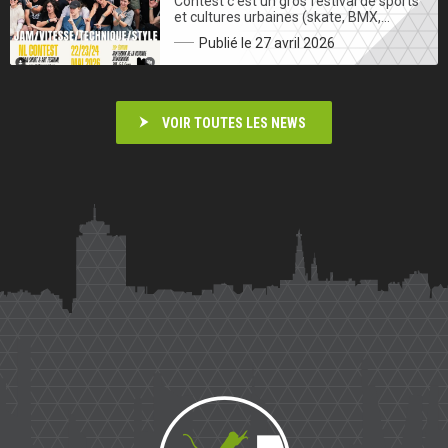
Contest c’est un gros festival de sports
et cultures urbaines (skate, BMX,…
Publié le 27 avril 2026
VOIR TOUTES LES NEWS
Saïmiri
Parkour