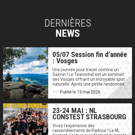
DERNIÈRES
NEWS
05/07 Session fin d’année
: Vosges
Une journée pour tracer comme un
Saïmiri ! Le Teannchel est un sommet
des Vosges offrant un incroyable spot
naturelle. Après une petite randonnée…
Publié le 13 mai 2026
23-24 MAI : NL
CONSTEST STRASBOURG
Vivez l’expérience des
rassemblements de Parkour ! Le NL