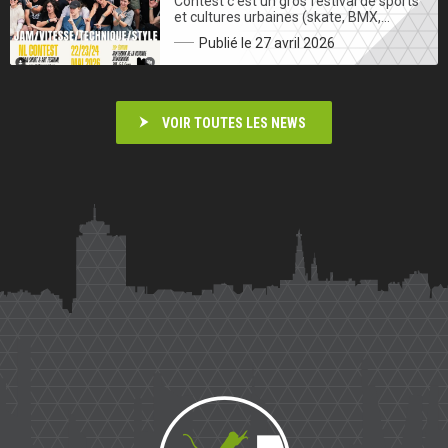
Contest c’est un gros festival de sports
et cultures urbaines (skate, BMX,…
Publié le 27 avril 2026
VOIR TOUTES LES NEWS
Saïmiri
Parkour