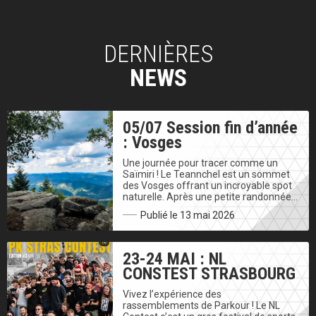
DERNIÈRES
NEWS
05/07 Session fin d’année
: Vosges
Une journée pour tracer comme un
Saïmiri ! Le Teannchel est un sommet
des Vosges offrant un incroyable spot
naturelle. Après une petite randonnée…
Publié le 13 mai 2026
23-24 MAI : NL
CONSTEST STRASBOURG
Vivez l’expérience des
rassemblements de Parkour ! Le NL