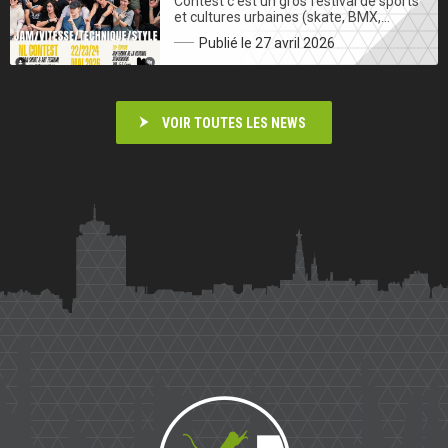
Contest c’est un gros festival de sports
et cultures urbaines (skate, BMX,…
Publié le 27 avril 2026
VOIR TOUTES LES NEWS
Saïmiri
Parkour