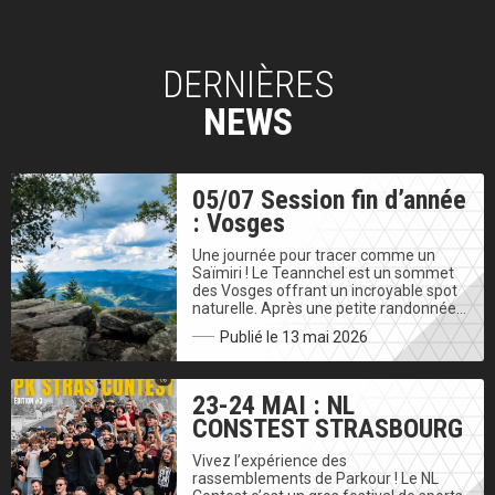
DERNIÈRES
NEWS
05/07 Session fin d’année
: Vosges
Une journée pour tracer comme un
Saïmiri ! Le Teannchel est un sommet
des Vosges offrant un incroyable spot
naturelle. Après une petite randonnée…
Publié le 13 mai 2026
23-24 MAI : NL
CONSTEST STRASBOURG
Vivez l’expérience des
rassemblements de Parkour ! Le NL