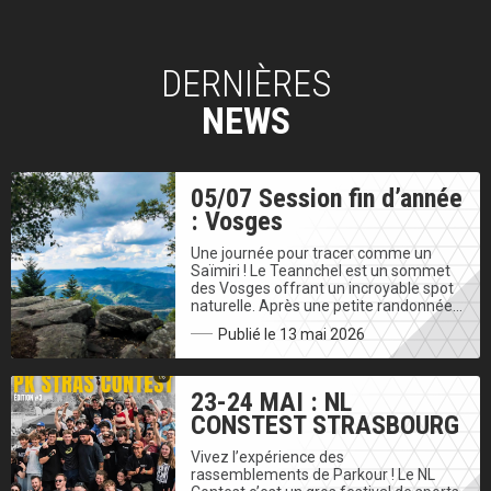
DERNIÈRES
NEWS
05/07 Session fin d’année
: Vosges
Une journée pour tracer comme un
Saïmiri ! Le Teannchel est un sommet
des Vosges offrant un incroyable spot
naturelle. Après une petite randonnée…
Publié le 13 mai 2026
23-24 MAI : NL
CONSTEST STRASBOURG
Vivez l’expérience des
rassemblements de Parkour ! Le NL