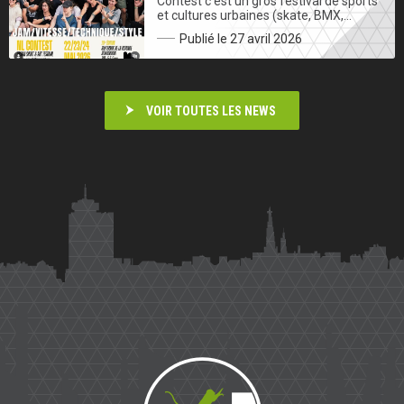
Contest c’est un gros festival de sports
et cultures urbaines (skate, BMX,…
Publié le 27 avril 2026
VOIR TOUTES LES NEWS
Saïmiri
Parkour