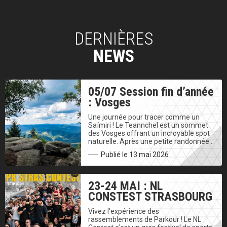
DERNIÈRES
NEWS
05/07 Session fin d’année
: Vosges
Une journée pour tracer comme un
Saïmiri ! Le Teannchel est un sommet
des Vosges offrant un incroyable spot
naturelle. Après une petite randonnée…
Publié le 13 mai 2026
23-24 MAI : NL
CONSTEST STRASBOURG
Vivez l’expérience des
rassemblements de Parkour ! Le NL