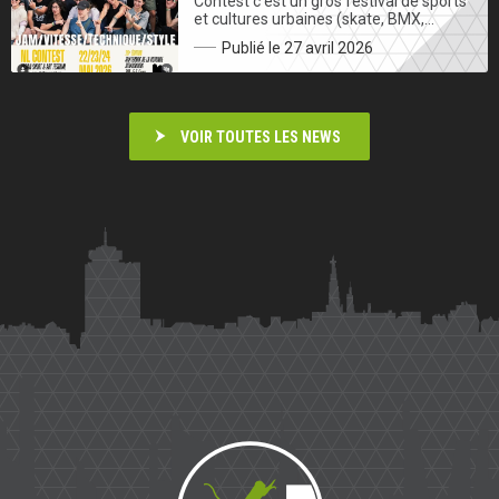
Contest c’est un gros festival de sports
et cultures urbaines (skate, BMX,…
Publié le 27 avril 2026
VOIR TOUTES LES NEWS
Saïmiri
Parkour