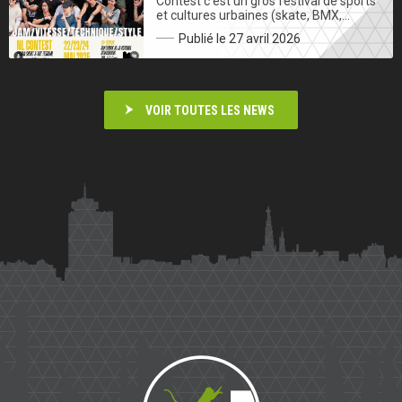
Contest c’est un gros festival de sports
et cultures urbaines (skate, BMX,…
Publié le 27 avril 2026
VOIR TOUTES LES NEWS
Saïmiri
Parkour