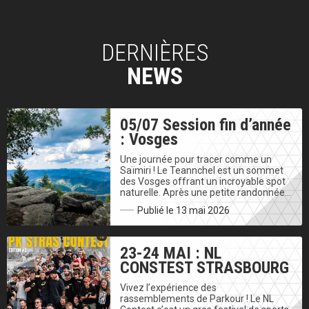
DERNIÈRES
NEWS
05/07 Session fin d’année
: Vosges
Une journée pour tracer comme un
Saïmiri ! Le Teannchel est un sommet
des Vosges offrant un incroyable spot
naturelle. Après une petite randonnée…
Publié le 13 mai 2026
23-24 MAI : NL
CONSTEST STRASBOURG
Vivez l’expérience des
rassemblements de Parkour ! Le NL