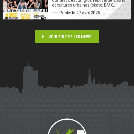
Contest c’est un gros festival de sports
et cultures urbaines (skate, BMX,…
Publié le 27 avril 2026
VOIR TOUTES LES NEWS
Saïmiri
Parkour