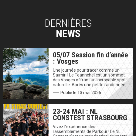
DERNIÈRES
NEWS
05/07 Session fin d’année
: Vosges
Une journée pour tracer comme un
Saïmiri ! Le Teannchel est un sommet
des Vosges offrant un incroyable spot
naturelle. Après une petite randonnée…
Publié le 13 mai 2026
23-24 MAI : NL
CONSTEST STRASBOURG
Vivez l’expérience des
rassemblements de Parkour ! Le NL