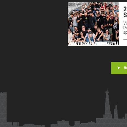
2
V
Pa
sp
V