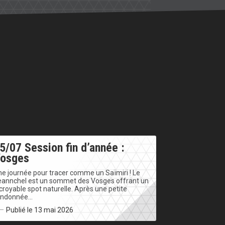
5/07 Session fin d’année :
osges
e journée pour tracer comme un Saïmiri ! Le
eannchel est un sommet des Vosges offrant un
croyable spot naturelle. Après une petite
andonnée…
Publié le 13 mai 2026