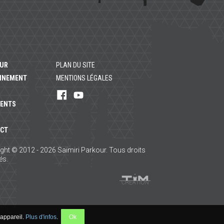
UR
PLAN DU SITE
INEMENT
MENTIONS LÉGALES
Rejoignez-
Suivez-
nous
nous
ENTS
sur
sur
Facebook
YouTube
!
!
CT
ght © 2012 - 2026 Saïmiri Parkour. Tous droits
és.
 appareil.
Plus d'infos
.
Ok