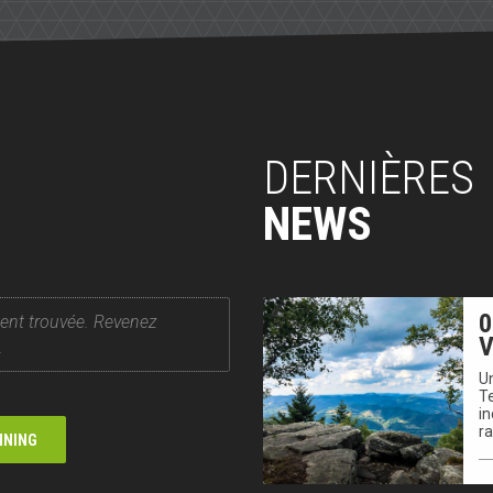
DERNIÈRES
NEWS
0
ent trouvée. Revenez
V
.
Un
T
in
r
NNING