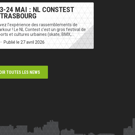
3-24 MAI : NL CONSTEST
STRASBOURG
ivez l’expérience des rassemblements de
rkour ! Le NL Contest c’est un gros festival de
orts et cultures urbaines (skate, BMX,…
Publié le 27 avril 2026
OIR TOUTES LES NEWS