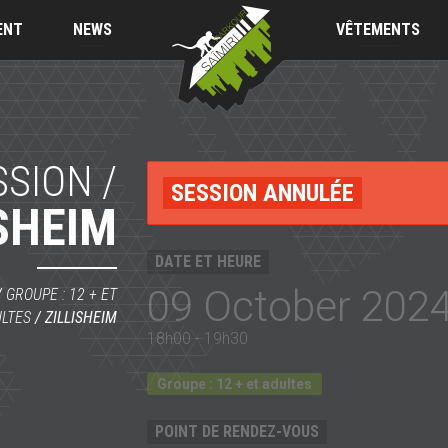
Saïmiri
Parkour
ENT
NEWS
VÊTEMENTS
SSION /
SESSION ANNULÉE
SHEIM
DATE ET HEURE
09 October 202
/
GROUPE : 12 + ET
LTES
/
ZILLISHEIM
18h00 - 19h30
Groupe : 12 + et adultes
POINT DE RENDEZ-VOUS