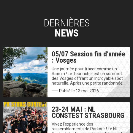
DERNIÈRES
NEWS
05/07 Session fin d’année
: Vosges
Une journée pour tracer comme un
Saïmiri ! Le Teannchel est un sommet
des Vosges offrant un incroyable spot
naturelle. Après une petite randonnée…
Publié le 13 mai 2026
23-24 MAI : NL
CONSTEST STRASBOURG
Vivez l’expérience des
rassemblements de Parkour ! Le NL