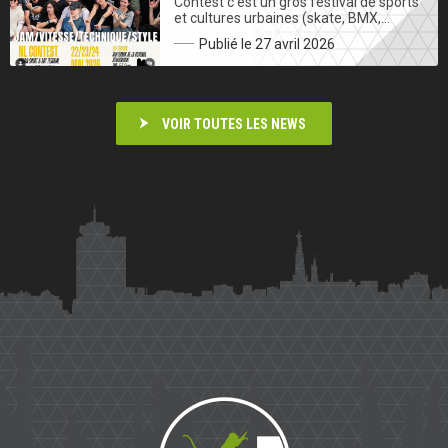
Contest c’est un gros festival de sports
et cultures urbaines (skate, BMX,…
Publié le 27 avril 2026
VOIR TOUTES LES NEWS
Saïmiri
Parkour