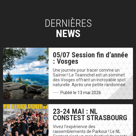
DERNIÈRES
NEWS
05/07 Session fin d’année
: Vosges
Une journée pour tracer comme un
Saïmiri ! Le Teannchel est un sommet
des Vosges offrant un incroyable spot
naturelle. Après une petite randonnée…
Publié le 13 mai 2026
23-24 MAI : NL
CONSTEST STRASBOURG
Vivez l’expérience des
rassemblements de Parkour ! Le NL