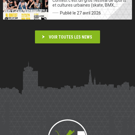
Contest c’est un gros festival de sports
et cultures urbaines (skate, BMX,…
Publié le 27 avril 2026
VOIR TOUTES LES NEWS
Saïmiri
Parkour