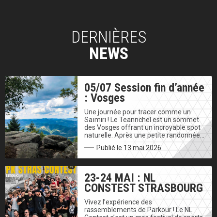
DERNIÈRES
NEWS
05/07 Session fin d’année
: Vosges
Une journée pour tracer comme un
Saïmiri ! Le Teannchel est un sommet
des Vosges offrant un incroyable spot
naturelle. Après une petite randonnée…
Publié le 13 mai 2026
23-24 MAI : NL
CONSTEST STRASBOURG
Vivez l’expérience des
rassemblements de Parkour ! Le NL