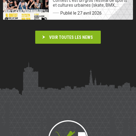
Contest c’est un gros festival de sports
et cultures urbaines (skate, BMX,…
Publié le 27 avril 2026
VOIR TOUTES LES NEWS
Saïmiri
Parkour