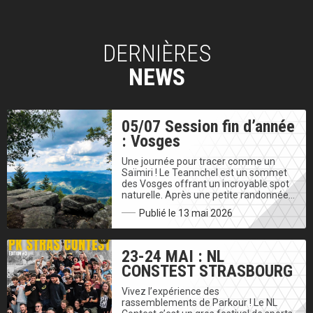
DERNIÈRES
NEWS
05/07 Session fin d’année
: Vosges
Une journée pour tracer comme un
Saïmiri ! Le Teannchel est un sommet
des Vosges offrant un incroyable spot
naturelle. Après une petite randonnée…
Publié le 13 mai 2026
23-24 MAI : NL
CONSTEST STRASBOURG
Vivez l’expérience des
rassemblements de Parkour ! Le NL