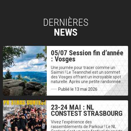
DERNIÈRES
NEWS
05/07 Session fin d’année
: Vosges
Une journée pour tracer comme un
Saïmiri ! Le Teannchel est un sommet
des Vosges offrant un incroyable spot
naturelle. Après une petite randonnée…
Publié le 13 mai 2026
23-24 MAI : NL
CONSTEST STRASBOURG
Vivez l’expérience des
rassemblements de Parkour ! Le NL