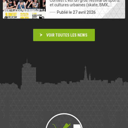
Contest c’est un gros festival de sports
et cultures urbaines (skate, BMX,…
Publié le 27 avril 2026
VOIR TOUTES LES NEWS
Saïmiri
Parkour