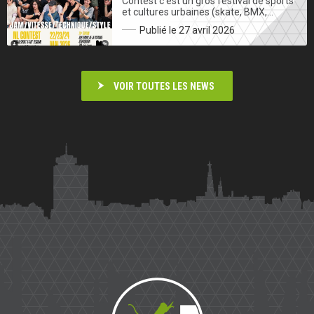
Contest c’est un gros festival de sports
et cultures urbaines (skate, BMX,…
Publié le 27 avril 2026
VOIR TOUTES LES NEWS
Saïmiri
Parkour