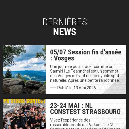
DERNIÈRES
NEWS
05/07 Session fin d’année
: Vosges
Une journée pour tracer comme un
Saïmiri ! Le Teannchel est un sommet
des Vosges offrant un incroyable spot
naturelle. Après une petite randonnée…
Publié le 13 mai 2026
23-24 MAI : NL
CONSTEST STRASBOURG
Vivez l’expérience des
rassemblements de Parkour ! Le NL