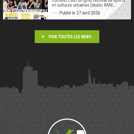
Contest c’est un gros festival de sports
et cultures urbaines (skate, BMX,…
Publié le 27 avril 2026
VOIR TOUTES LES NEWS
Saïmiri
Parkour