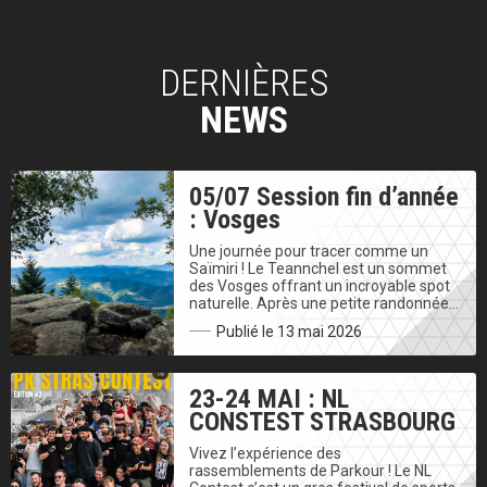
DERNIÈRES
NEWS
05/07 Session fin d’année
: Vosges
Une journée pour tracer comme un
Saïmiri ! Le Teannchel est un sommet
des Vosges offrant un incroyable spot
naturelle. Après une petite randonnée…
Publié le 13 mai 2026
23-24 MAI : NL
CONSTEST STRASBOURG
Vivez l’expérience des
rassemblements de Parkour ! Le NL