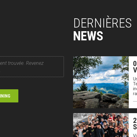
DERNIÈRES
NEWS
0
ent trouvée. Revenez
V
.
Un
T
in
r
NNING
2
V