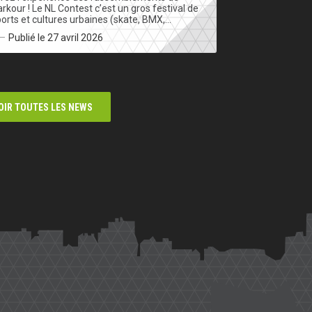
rkour ! Le NL Contest c’est un gros festival de
orts et cultures urbaines (skate, BMX,…
Publié le 27 avril 2026
OIR TOUTES LES NEWS