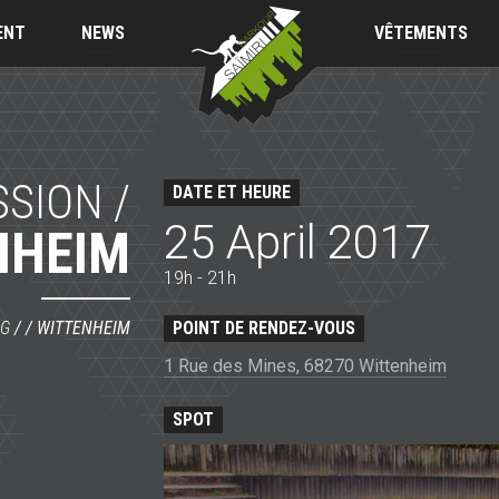
Saïmiri
Parkour
ENT
NEWS
VÊTEMENTS
SSION /
DATE ET HEURE
25 April 2017
NHEIM
19h - 21h
NG
/ /
WITTENHEIM
POINT DE RENDEZ-VOUS
1 Rue des Mines, 68270 Wittenheim
SPOT