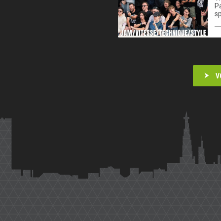
Pa
sp
V