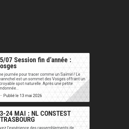
5/07 Session fin d’année :
osges
e journée pour tracer comme un Saïmiri ! Le
eannchel est un sommet des Vosges offrant un
croyable spot naturelle. Après une petite
andonnée…
Publié le 13 mai 2026
3-24 MAI : NL CONSTEST
STRASBOURG
ivez l’expérience des rassemblements de