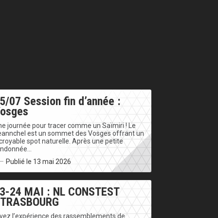
5/07 Session fin d’année :
osges
e journée pour tracer comme un Saïmiri ! Le
eannchel est un sommet des Vosges offrant un
croyable spot naturelle. Après une petite
andonnée…
Publié le 13 mai 2026
3-24 MAI : NL CONSTEST
STRASBOURG
ivez l’expérience des rassemblements de