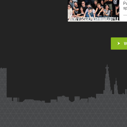
Pa
sp
V