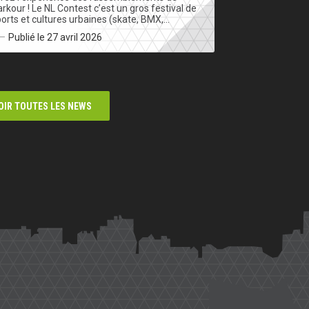
rkour ! Le NL Contest c’est un gros festival de
orts et cultures urbaines (skate, BMX,…
Publié le 27 avril 2026
OIR TOUTES LES NEWS