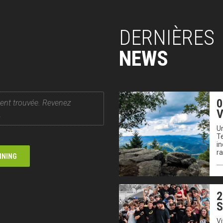
DERNIÈRES
NEWS
0
ent trouvée. Revenez
V
.
Un
T
in
r
NNING
2
V