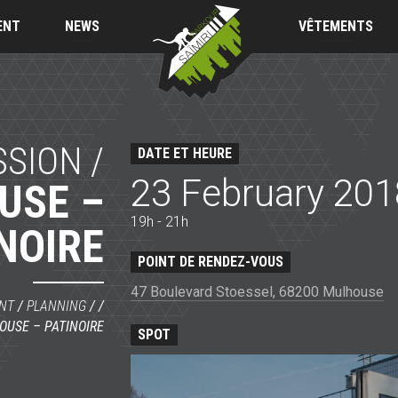
Saïmiri
Parkour
ENT
NEWS
VÊTEMENTS
SSION /
DATE ET HEURE
23 February 201
USE –
19h - 21h
NOIRE
POINT DE RENDEZ-VOUS
47 Boulevard Stoessel, 68200 Mulhouse
NT
/
PLANNING
/ /
OUSE – PATINOIRE
SPOT